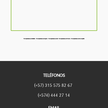
Portapendones en Medellín –
Portapendones en Bogotá –
Portapendones en Cali –
Portapendones en Pereira-
Portapendoens en Barranquilla
TELÉFONOS
(+57) 315 575 82 67
(+574) 444 27 14
EMAIL