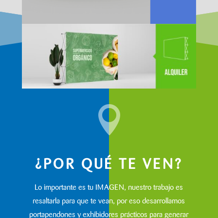

¿POR QUÉ TE VEN?
Lo importante es tu IMAGEN, nuestro trabajo es
resaltarla para que te vean, por eso desarrollamos
portapendones y exhibidores prácticos para generar